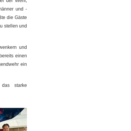
ef der Wehr,
männer und -
te die Gäste
u stellen und
wenkern und
bereits einen
gendwehr ein
 das starke