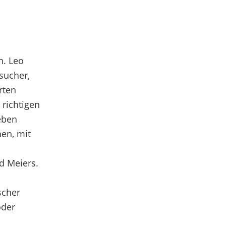
n. Leo
sucher,
rten
richtigen
eben
hen, mit
d Meiers.
scher
oder