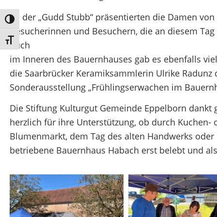
In der „Gudd Stubb“ präsentierten die Damen von 
Umschalten auf hohe Kontraste
Besucherinnen und Besuchern, die an diesem Tag
Schrift vergrößern
Auch
im Inneren des Bauernhauses gab es ebenfalls vie
die Saarbrücker Keramiksammlerin Ulrike Radunz di
Sonderausstellung „Frühlingserwachen im Bauernh
Die Stiftung Kulturgut Gemeinde Eppelborn dankt g
herzlich für ihre Unterstützung, ob durch Kuchen- 
Blumenmarkt, dem Tag des alten Handwerks oder 
betriebene Bauernhaus Habach erst belebt und als a