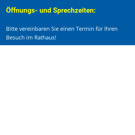
Öffnungs- und Sprechzeiten:
Bitte vereinbaren Sie einen Termin für Ihren
Besuch im Rathaus!
Montag, Mittwoch und Donnerstag:
8:00 –
12:00 Uhr und 14:00 – 15:30 Uhr
Dienstag:
8:00 –
12:00 Uhr und 14:00 – 18:00 Uhr
Freitag:
8:00 –
12:00 Uhr