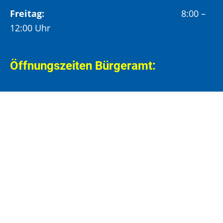
Freitag:
8:00 –
12:00 Uhr
Öffnungszeiten Bürgeramt:
Montag und Donnerstag:
8:00 – 13:00 Uhr und
14:00 – 15:30 Uhr
Dienstag:
8:00 – 13:00 Uhr und
14:00 – 18:00 Uhr
Mittwoch:
8:00 – 13:00 Uhr
Freitag:
8:00 – 12:00 Uhr
Vormittags wird um Terminvereinbarung