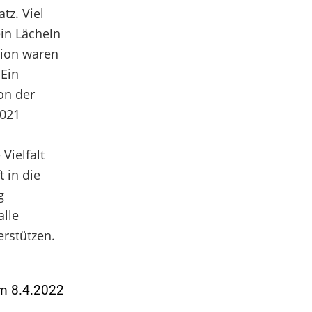
tz. Viel
ein Lächeln
tion waren
 Ein
on der
2021
Vielfalt
 in die
g
alle
rstützen.
am 8.4.2022