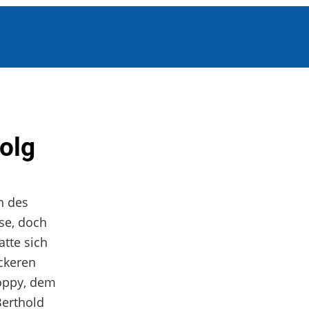
olg
n des
se, doch
tte sich
ckeren
oppy, dem
Berthold