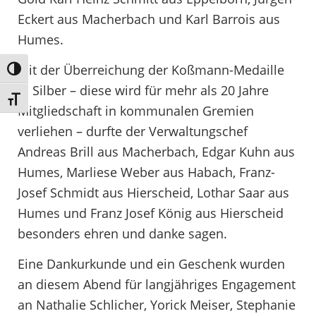
Eckert aus Macherbach und Karl Barrois aus
Humes.
Mit der Überreichung der Koßmann-Medaille
Umschalten auf hohe Kontraste
in Silber – diese wird für mehr als 20 Jahre
Schrift vergrößern
Mitgliedschaft in kommunalen Gremien
verliehen – durfte der Verwaltungschef
Andreas Brill aus Macherbach, Edgar Kuhn aus
Humes, Marliese Weber aus Habach, Franz-
Josef Schmidt aus Hierscheid, Lothar Saar aus
Humes und Franz Josef König aus Hierscheid
besonders ehren und danke sagen.
Eine Dankurkunde und ein Geschenk wurden
an diesem Abend für langjähriges Engagement
an Nathalie Schlicher, Yorick Meiser, Stephanie