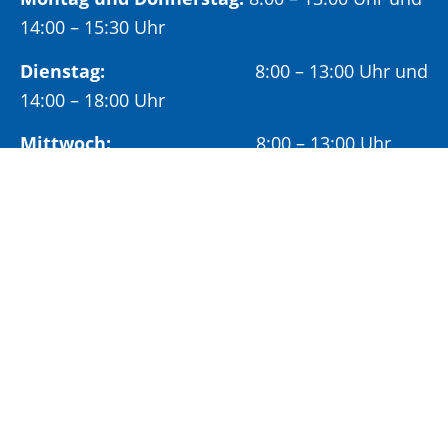
14:00 – 15:30 Uhr
Dienstag:
8:00 – 13:00 Uhr und
14:00 – 18:00 Uhr
Mittwoch:
8:00 – 13:00 Uhr
Freitag:
8:00 – 12:00 Uhr
Vormittags wird um Terminvereinbarung
gebeten, um längere Wartezeiten zu vermeiden.
Nachmittags (ab 14:00 Uhr) ausschließlich mit
vorheriger Terminvereinbarung.
Sonderöffnungszeit:
Jeden ersten Samstag im Monat:
9:00 –
11:00 Uhr mit Terminvereinbarung