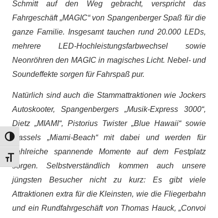
Schmitt auf den Weg gebracht, verspricht das
Fahrgeschäft „MAGIC“ von Spangenberger Spaß für die
ganze Familie. Insgesamt tauchen rund 20.000 LEDs,
mehrere LED-Hochleistungsfarbwechsel sowie
Neonröhren den MAGIC in magisches Licht. Nebel- und
Soundeffekte sorgen für Fahrspaß pur.
Natürlich sind auch die Stammattraktionen wie Jockers
Autoskooter, Spangenbergers „Musik-Express 3000“,
Dietz „MIAMI“, Pistorius Twister „Blue Hawaii“ sowie
Massels „Miami-Beach“ mit dabei und werden für
Umschalten auf hohe Kontraste
zahlreiche spannende Momente auf dem Festplatz
Schrift vergrößern
sorgen. Selbstverständlich kommen auch unsere
jüngsten Besucher nicht zu kurz: Es gibt viele
Attraktionen extra für die Kleinsten, wie die Fliegerbahn
und ein Rundfahrgeschäft von Thomas Hauck, „Convoi