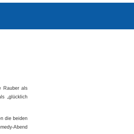
e Rauber als
s „glücklich
en die beiden
Comedy-Abend