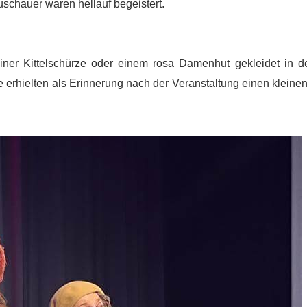
chauer waren hellauf begeistert.
ner Kittelschürze oder einem rosa Damenhut gekleidet in d
 erhielten als Erinnerung nach der Veranstaltung einen kleine