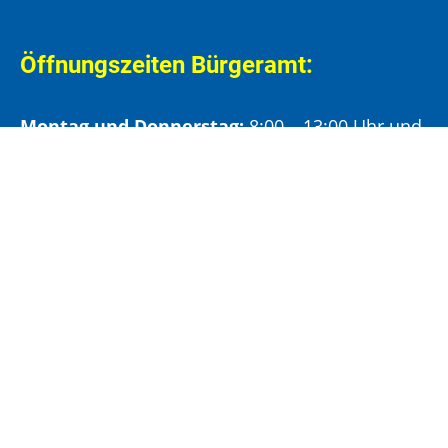
Öffnungszeiten Bürgeramt:
Montag und Donnerstag:
8:00 – 13:00 Uhr und
14:00 – 15:30 Uhr
Dienstag:
8:00 – 13:00 Uhr und
14:00 – 18:00 Uhr
Mittwoch:
8:00 – 13:00 Uhr
Freitag:
8:00 – 12:00 Uhr
Vormittags wird um Terminvereinbarung
gebeten, um längere Wartezeiten zu vermeiden.
Nachmittags (ab 14:00 Uhr) ausschließlich mit