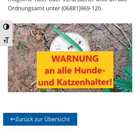
Ordnungsamt unter (06881)969-120.
Umschalten auf hohe Kontraste
Schrift vergrößern
Zurück zur Übersicht