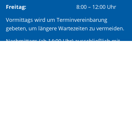
Freitag:
8:00 – 12:00 Uhr
Vormittags wird um Terminvereinbarung
gebeten, um längere Wartezeiten zu vermeiden.
Nachmittags (ab 14:00 Uhr) ausschließlich mit
vorheriger Terminvereinbarung.
Sonderöffnungszeit:
Jeden ersten Samstag im Monat:
9:00 –
11:00 Uhr mit Terminvereinbarung
Terminvereinbarung unter: 06881/969-110
Impressum
|
Datenschutz
|
Cookie-
Einstellungen
|
Leichte Sprache
|