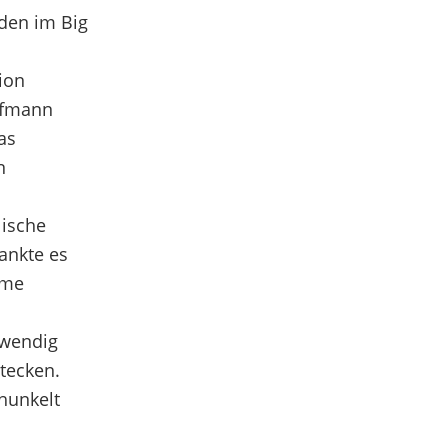
den im Big
ion
offmann
as
n
lische
ankte es
ame
fwendig
stecken.
hunkelt