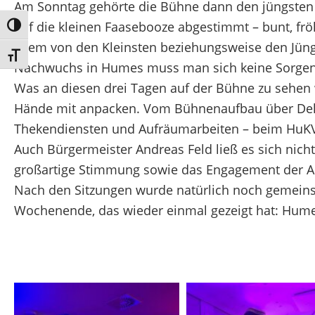
Am Sonntag gehörte die Bühne dann den jüngsten
auf die kleinen Faasebooze abgestimmt – bunt, fr
Umschalten auf hohe Kontraste
allem von den Kleinsten beziehungsweise den Jüngs
Schrift vergrößern
Nachwuchs in Humes muss man sich keine Sorge
Was an diesen drei Tagen auf der Bühne zu sehen w
Hände mit anpacken. Vom Bühnenaufbau über Deko
Thekendiensten und Aufräumarbeiten – beim HuKV z
Auch Bürgermeister Andreas Feld ließ es sich nicht
großartige Stimmung sowie das Engagement der Ak
Nach den Sitzungen wurde natürlich noch gemeins
Wochenende, das wieder einmal gezeigt hat: Humes