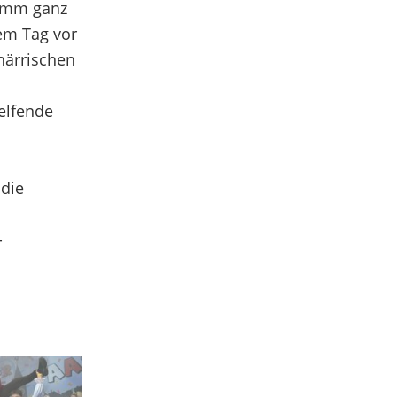
ramm ganz
em Tag vor
närrischen
elfende
 die
-