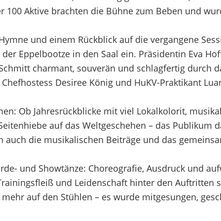
r 100 Aktive brachten die Bühne zum Beben und wur
Hymne und einem Rückblick auf die vergangene Sess
 der Eppelbootze in den Saal ein. Präsidentin Eva H
Schmitt charmant, souverän und schlagfertig durch d
Chefhostess Desiree König und HuKV-Praktikant Lua
n: Ob Jahresrückblicke mit viel Lokalkolorit, musika
e Seitenhiebe auf das Weltgeschehen – das Publikum d
en auch die musikalischen Beiträge und das gemeins
arde- und Showtänze: Choreografie, Ausdruck und au
Trainingsfleiß und Leidenschaft hinter den Auftritten 
 mehr auf den Stühlen – es wurde mitgesungen, gesc