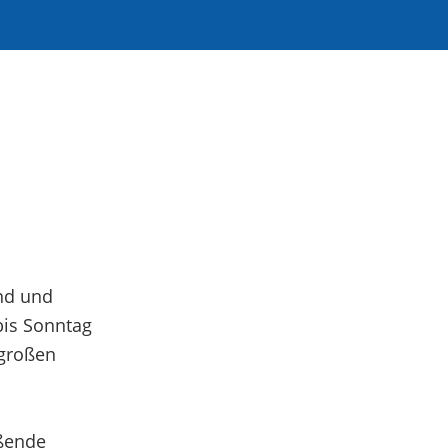
nd und
bis Sonntag
 großen
s
ißende