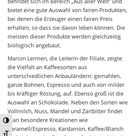
befindet sich im Bereich „Aus aller Welt“ und
bietet eine gute Auswahl von fairen Produkten,
bei denen die Erzeuger einen fairen Preis
erhalten, so dass sie davon leben können. Die
meisten dieser Produkte werden gleichzeitig
biologisch angebaut.
Marion Lermen, die Leiterin der Filiale, zeigte
die Vielfalt an Kaffeesorten aus
unterschiedlichen Anbauländern: gemahlen,
ganze Bohnen, Espresso und auch von milder
bis kräftiger Röstung, auf. Ebenso groß ist die
Auswahl an Schokolade. Neben den Sorten wie
Vollmilch, Nuss, Mandel und Zartbitter findet
man besondere Kreationen wie
Umschalten auf hohe Kontraste
Karamell/Espresso, Kardamon, Kaffee/Blanch
Schrift vergrößern