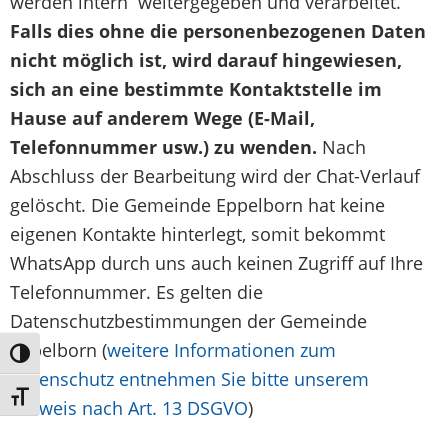
werden intern weitergegeben und verarbeitet.
Falls dies ohne die personenbezogenen Daten
nicht möglich ist, wird darauf hingewiesen,
sich an eine bestimmte Kontaktstelle im
Hause auf anderem Wege (E-Mail,
Telefonnummer usw.) zu wenden.
Nach
Abschluss der Bearbeitung wird der Chat-Verlauf
gelöscht. Die Gemeinde Eppelborn hat keine
eigenen Kontakte hinterlegt, somit bekommt
WhatsApp durch uns auch keinen Zugriff auf Ihre
Telefonnummer. Es gelten die
Datenschutzbestimmungen der Gemeinde
Eppelborn (
weitere Informationen zum
Umschalten auf hohe Kontraste
Datenschutz entnehmen Sie bitte unserem
Schrift vergrößern
Hinweis nach Art. 13 DSGVO
)