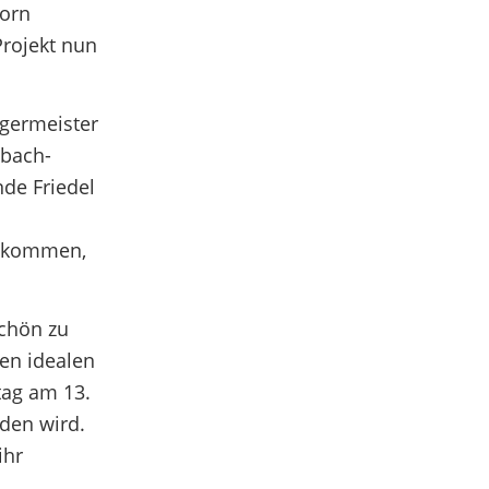
born
Projekt nun
rgermeister
ubach-
de Friedel
gekommen,
schön zu
en idealen
tag am 13.
den wird.
ihr