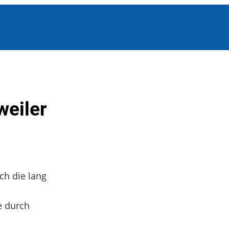
eiler
ch die lang
e durch