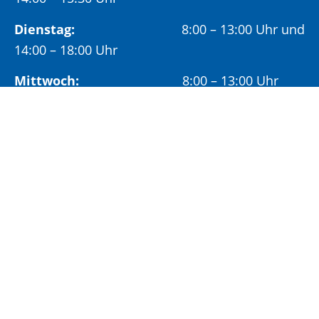
Dienstag:
8:00 – 13:00 Uhr und
14:00 – 18:00 Uhr
Mittwoch:
8:00 – 13:00 Uhr
Freitag:
8:00 – 12:00 Uhr
Vormittags wird um Terminvereinbarung
gebeten, um längere Wartezeiten zu vermeiden.
Nachmittags (ab 14:00 Uhr) ausschließlich mit
vorheriger Terminvereinbarung.
Sonderöffnungszeit:
Jeden ersten Samstag im Monat:
9:00 –
11:00 Uhr mit Terminvereinbarung