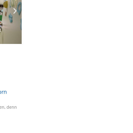
Krippe Löwenzahn Dirmingen
Aktuelle Informationen
Formulare und Upload
Zu diesen Zeiten betreuen wir Ihre Kinder
Unser Leistungsangebot
Kita-Gebühren der kommunalen Kitas
Schließtage im Jahr 2026:​
orn
den, denn