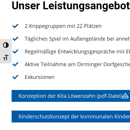
Unser Leistungsangebot
2 Krippegruppen mit 22 Plätzen
Tägliches Spiel im Außengelände bei ann
Umschalten auf hohe Kontraste
Regelmäßige Entwicklungsgespräche mit El
Schrift vergrößern
Aktive Teilnahme am Dirminger Dorfgesch
Exkursionen
Konzeption der Kita Löwenzahn (pdf-Datei)
Kinderschutzkonzept der kommunalen Kinder