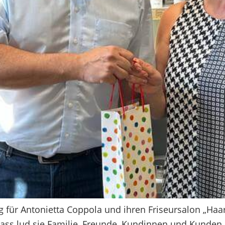
ür Antonietta Coppola und ihren Friseursalon „Haartis
ass lud sie Familie, Freunde, Kundinnen und Kunden h