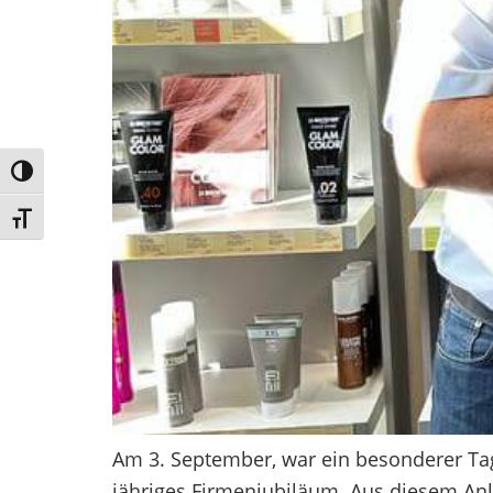
Umschalten auf hohe Kontraste
Schrift vergrößern
Am 3. September, war ein besonderer Tag f
jähriges Firmenjubiläum. Aus diesem Anl